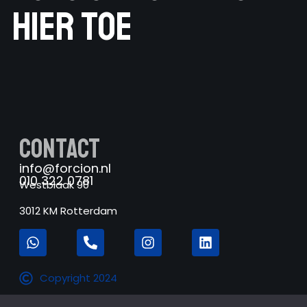
hier toe
Contact
info@forcion.nl
010 322 0781
Westblaak 90
3012 KM Rotterdam
Copyright 2024
Forcion